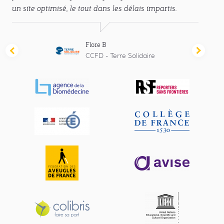
ité
un site optimisé, le tout dans les délais impartis.
Malgré
es
pas à 
des
attent
charg
Flore B
d'exi
CCFD - Terre Solidaire
Témoignage
Témoig
meille
précédent
suivant
C'est 
plan 