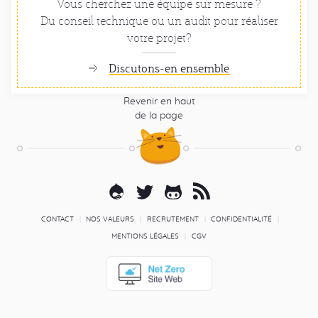
Vous cherchez une équipe sur mesure ?
Du conseil technique ou un audit pour réaliser
votre projet?
Discutons-en ensemble
Revenir en haut
de la page
Pied
de
page
Réseaux
Drupal
Twitter
Github
RSS
sociaux
Blog
Liens
CONTACT
NOS VALEURS
RECRUTEMENT
CONFIDENTIALITÉ
secondaires
MENTIONS LÉGALES
CGV