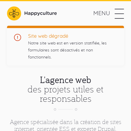
Aller
au
MENU
contenu
Happyculture
principal
L'agence
Navigation
Prestations
Site web dégradé
web
Notre site web est en version statifiée, les
des
Méthodologie
formulaires sont désactivés et non
projets
fonctionnels.
utiles
Références
et
Menu
responsables
L'agence
L'agence web
principal
des projets utiles et
Contact
responsables
Blog
Réseaux
Drupal
Twitter
Github
RSS
Agence spécialisée dans la création de sites
sociaux
Blog
internet, orientée ESS et experte Drupal.
Liens