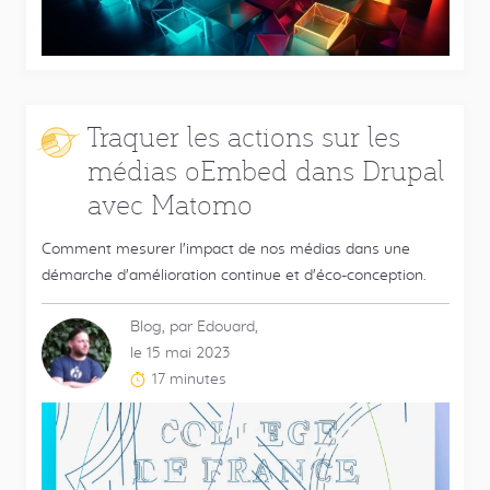
:
Traquer les actions sur les
médias oEmbed dans Drupal
avec Matomo
Comment mesurer l'impact de nos médias dans une
démarche d'amélioration continue et d'éco-conception.
Blog, par Edouard,
le 15 mai 2023
17 minutes
Temps
de
lecture
estimé