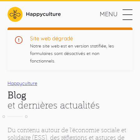
Aller
au
MENU
contenu
Happyculture
principal
L'agence
Navigation
Prestations
Site web dégradé
web
Notre site web est en version statifiée, les
des
Méthodologie
formulaires sont désactivés et non
projets
fonctionnels.
utiles
Références
et
Menu
responsables
L'agence
principal
Fil
Happyculture
Blog
d'Ariane
Contact
et dernières actualités
Blog
Réseaux
Du contenu autour de l'économie sociale et
Drupal
Twitter
Github
RSS
sociaux
solidaire (ESS), des réflexions et astuces de
Blog
Liens