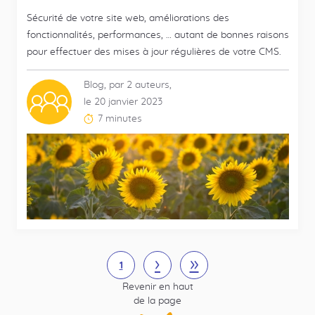
Sécurité de votre site web, améliorations des
fonctionnalités, performances, … autant de bonnes raisons
pour effectuer des mises à jour régulières de votre CMS.
Blog, par 2 auteurs,
Contributeurs
le 20 janvier 2023
multiples
7 minutes
Temps
de
lecture
estimé
:
Pagination
Suivant
›
Dernière
»
Page
1
page
Revenir en haut
courante
de la page