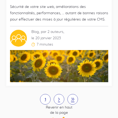
Sécurité de votre site web, améliorations des
fonctionnalités, performances, … autant de bonnes raisons
pour effectuer des mises à jour régulières de votre CMS.
Blog, par 2 auteurs,
Contributeurs
le 20 janvier 2023
multiples
7 minutes
Temps
de
lecture
estimé
:
Pagination
Suivant
›
Dernière
»
Page
1
page
Revenir en haut
courante
de la page