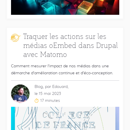
:
Traquer les actions sur les
médias oEmbed dans Drupal
avec Matomo
Comment mesurer l'impact de nos médias dans une
démarche d'amélioration continue et d'éco-conception.
Blog, par Edouard,
le 15 mai 2023
17 minutes
Temps
de
lecture
estimé