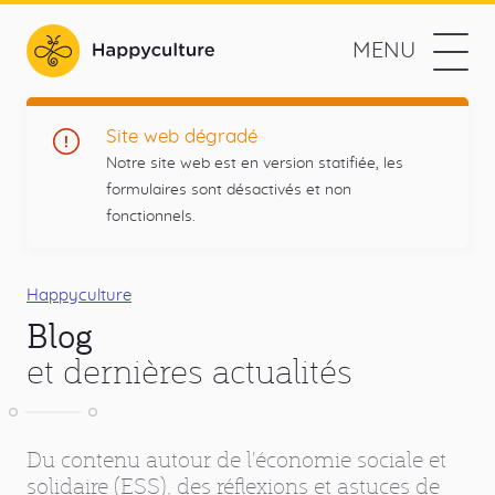
Aller
au
MENU
contenu
Happyculture
principal
L'agence
Navigation
Prestations
Site web dégradé
web
Notre site web est en version statifiée, les
des
Méthodologie
formulaires sont désactivés et non
projets
fonctionnels.
utiles
Références
et
Menu
responsables
L'agence
principal
Fil
Happyculture
Blog
d'Ariane
Contact
et dernières actualités
Blog
Réseaux
Du contenu autour de l'économie sociale et
Drupal
Twitter
Github
RSS
sociaux
solidaire (ESS), des réflexions et astuces de
Blog
Liens