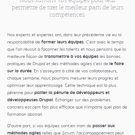
CONTACT
NOS VALEURS
RECRUTEMENT
permettre de tirer le meilleur parti de leurs
secondaires
CONFIDENTIALITÉ
MENTIONS LÉGALES
CGV
compétences.
Nos experts et expertes ont, dans leur précédente vie eu la
responsabilité de
former leurs équipes
. C’est avec le temps
que l’on réussit à façonner les talents et nous pensons que la
meilleure façon de
transmettre à vos équipes
les bonnes
pratiques de Drupal et des méthodes agiles c’est de
le faire
sur la durée
. En s’asseyant à côté de vos collaborateurs,
chaque semaine, nous pourrons mesurer leurs progrès et
optimiser leur apprentissage. Cette technique est la plus
pérenne pour
pallier la pénurie de développeurs et
développeuses Drupal
. Échanger sur des problèmes
concrets est cent fois plus efficace que n’importe quel plan de
formation abstrait.
D'autre part, si vos équipes sont en train de
passer aux
méthodes agiles
telles que Scrum, l'accompagnement peut