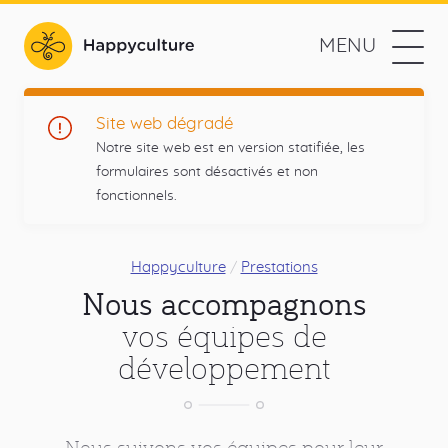
Aller
au
MENU
contenu
Happyculture
principal
L'agence
Navigation
Prestations
Site web dégradé
web
Notre site web est en version statifiée, les
des
Méthodologie
formulaires sont désactivés et non
projets
fonctionnels.
utiles
Références
et
Menu
responsables
L'agence
principal
Fil
Happyculture
Prestations
Nous accompagnons
d'Ariane
Contact
vos équipes de
Blog
développement
Réseaux
Drupal
Twitter
Github
RSS
sociaux
Blog
Nous suivons vos équipes pour leur
Liens