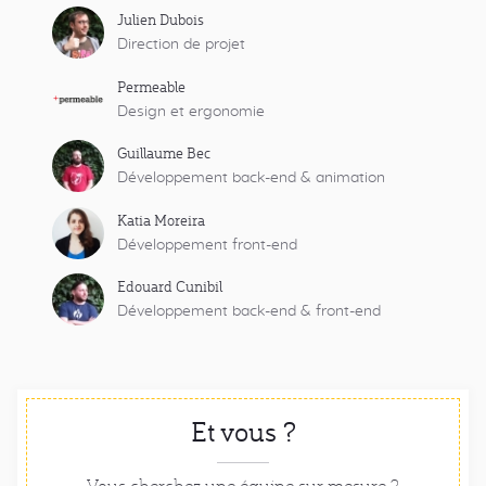
Julien Dubois
Direction de projet
Permeable
Design et ergonomie
Guillaume Bec
Développement back-end & animation
Katia Moreira
Développement front-end
Edouard Cunibil
Développement back-end & front-end
Et vous ?
Vous cherchez une équipe sur mesure ?