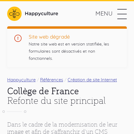
Aller
au
MENU
contenu
Happyculture
principal
L'agence
Navigation
Prestations
Site web dégradé
web
Notre site web est en version statifiée, les
des
Méthodologie
formulaires sont désactivés et non
projets
fonctionnels.
utiles
Références
et
Menu
responsables
L'agence
principal
Fil
Happyculture
Références
Création de site Internet
Collège de France
d'Ariane
Contact
Refonte du site principal
Blog
Réseaux
Dans le cadre de la modernisation de leur
Drupal
Twitter
Github
RSS
sociaux
image et afin de s'affranchir d'un CMS
Blog
Liens