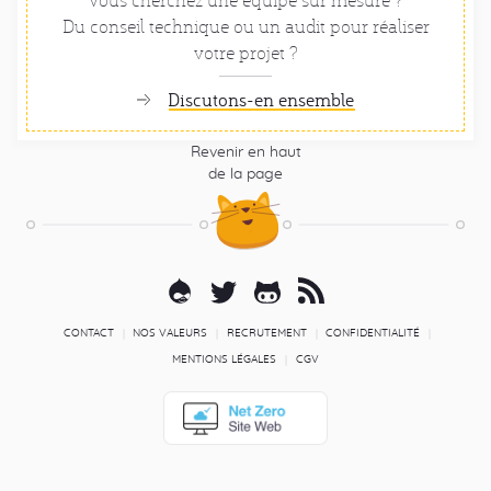
Du conseil technique ou un audit pour réaliser
votre projet ?
Discutons-en ensemble
Revenir en haut
de la page
Pied
de
page
Réseaux
Drupal
Twitter
Github
RSS
sociaux
Blog
Liens
CONTACT
NOS VALEURS
RECRUTEMENT
CONFIDENTIALITÉ
secondaires
MENTIONS LÉGALES
CGV