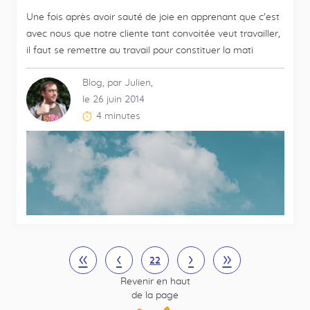
Une fois après avoir sauté de joie en apprenant que c'est
avec nous que notre cliente tant convoitée veut travailler,
il faut se remettre au travail pour constituer la mati
Blog, par Julien,
le 26 juin 2014
4 minutes
Temps
de
lecture
estimé
:
Pagination
«
Première
‹
Précédent
Suivant
›
Dernière
»
Page
22
page
page
Revenir en haut
courante
de la page