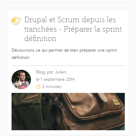
Drupal et Scrum depuis les
tranchées - Préparer la sprint
définition
Découvrons ce qui permet de bien préparer une sprint
définition
Blog, par Julien,
le 1 septembre 2014
2 minutes
Temps
de
lecture
estimé
: