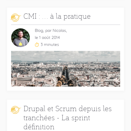
CMI : ... à la pratique
Blog, par Nicolas,
le 1 août 2014
3 minutes
Temps
de
lecture
estimé
:
Drupal et Scrum depuis les
tranchées - La sprint
définition