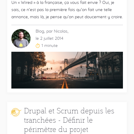
Un « Wired » à la française, ça vous fait envie ? Oui, je
sais, ce n’est pas la première fois qu’on fait une telle
annonce, mais là, je pense qu’on peut doucement y croire.
Blog, par Nicolas,
le 2 juillet 2014
1 minute
Temps
de
lecture
estimé
:
Drupal et Scrum depuis les
tranchées - Définir le
périmètre du projet