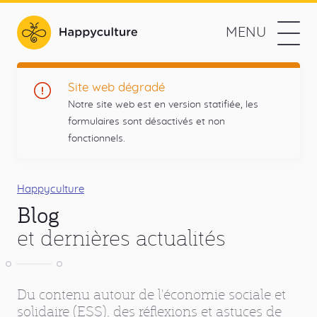
Aller
au
MENU
contenu
Happyculture
principal
L'agence
Navigation
Prestations
Site web dégradé
web
Notre site web est en version statifiée, les
des
Méthodologie
formulaires sont désactivés et non
projets
fonctionnels.
utiles
Références
et
Menu
responsables
L'agence
principal
Fil
Happyculture
Blog
d'Ariane
Contact
et dernières actualités
Blog
Réseaux
Du contenu autour de l'économie sociale et
Drupal
Twitter
Github
RSS
sociaux
solidaire (ESS), des réflexions et astuces de
Blog
Liens