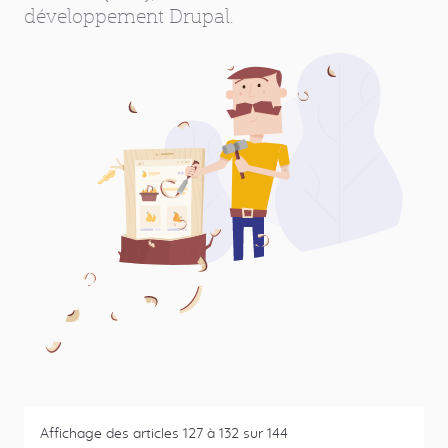
CONTACT
NOS VALEURS
RECRUTEMENT
développement Drupal.
secondaires
CONFIDENTIALITÉ
MENTIONS LÉGALES
CGV
Vues
Affichage des articles 127 à 132 sur 144