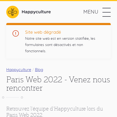
Aller
au
MENU
contenu
Happyculture
principal
L'agence
Navigation
Prestations
Site web dégradé
web
Notre site web est en version statifiée, les
des
Méthodologie
formulaires sont désactivés et non
projets
fonctionnels.
utiles
Références
et
Menu
responsables
L'agence
principal
Fil
Happyculture
Blog
Paris Web 2022 - Venez nous
d'Ariane
Contact
rencontrer
Blog
Réseaux
Retrouvez l’équipe d’Happyculture lors du
Drupal
Twitter
Github
RSS
sociaux
Paris Web 2022.
Blog
Liens