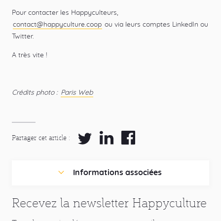
Pour contacter les Happyculteurs,
contact@happyculture.coop
ou via leurs comptes LinkedIn ou
Twitter.
A très vite !
Crédits photo :
Paris Web
Partager cet article
Partager
Partager
Partager
sur
sur
sur
Twitter
LinkedIn
Facebook
Informations associées
Recevez la newsletter Happyculture
Catégories