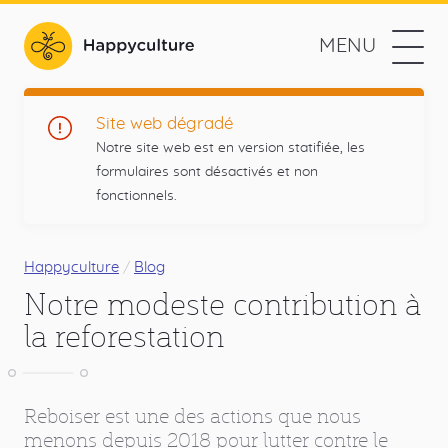
Aller
au
MENU
contenu
Happyculture
principal
L'agence
Navigation
Prestations
Site web dégradé
web
Notre site web est en version statifiée, les
des
Méthodologie
formulaires sont désactivés et non
projets
fonctionnels.
utiles
Références
et
Menu
responsables
L'agence
principal
Fil
Happyculture
Blog
Notre modeste contribution à
d'Ariane
Contact
la reforestation
Blog
Réseaux
Reboiser est une des actions que nous
Drupal
Twitter
Github
RSS
sociaux
menons depuis 2018 pour lutter contre le
Blog
Liens