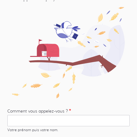
Articles associés
Webinar - Comment maîtriser le budget de son
site internet ?
7 éco-gestes pour réduire l’empreinte carbone du
Numérique
SEO éthique et responsable en 2022 : de quoi
parlons-nous ?
Comment rendre votre site web plus accessible ?
Et maintenant on fait quoi ?
Tags
Comment vous appelez-vous ?
compensation carbone
happyculture
Votre prénom puis votre nom.