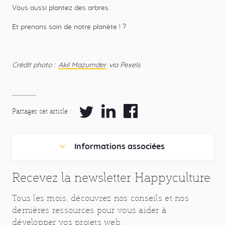
Vous aussi plantez des arbres.
Et prenons soin de notre planète ! ?
Crédit photo :
Akil Mazumder
via Pexels
Partager cet article
Partager
Partager
Partager
sur
sur
sur
Twitter
LinkedIn
Facebook
Informations associées
Recevez la newsletter Happyculture
Catégories
Tous les mois, découvrez nos conseils et nos
Économie Sociale et Solidaire
dernières ressources pour vous aider à
développer vos projets web.